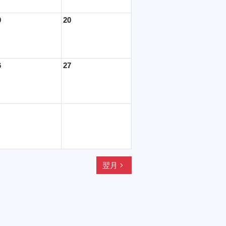
9
20
6
27
navigate_next
翌月