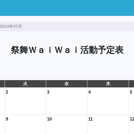
2024年07月
祭舞ＷａｉＷａｉ活動予定表
火
水
木
2
3
4
5
9
10
11
1