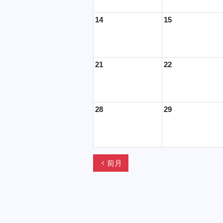
14
15
21
22
28
29
chevron_left
前月