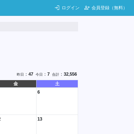
login
person_add
ログイン
会員登録（無料）
：
47
：
7
：
32,556
昨日
今日
合計
金
土
6
2
13