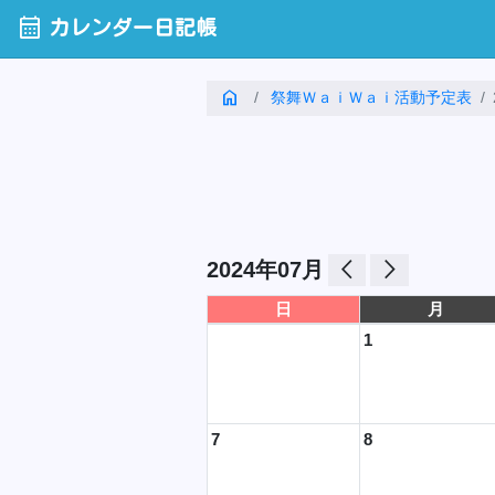
calendar_month
カレンダー日記帳
home
祭舞ＷａｉＷａｉ活動予定表
arrow_back_ios
arrow_forward_ios
2024年07月
日
月
1
7
8